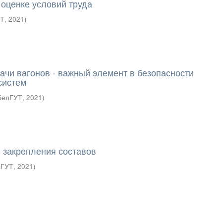
 оценке условий труда
УТ
,
2021
)
ачи вагонов - важный элемент в безопасности
систем
БелГУТ
,
2021
)
 закрепления составов
лГУТ
,
2021
)