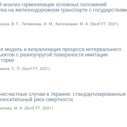
 анализ гармонизации основных положений
тва на железнодорожном транспорте с государствами
ецов, В. Г.
;
Литвинова, И. М.
;
Килочицкая, М. А.
(
БелГУТ
,
2021
)
я модель и визуализация процесса интервального
ъектов с разноупругой поверхности имитации
 горки
иков, С. П.
(
БелГУТ
,
2021
)
несчастные случаи в Украине: стандартизированные
относительный риск смертности
Белова, М. А.
(
БелГУТ
,
2021
)