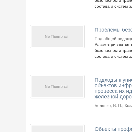
безопасности тран
состава и систем 
Проблемы безо
Под общей редакци
Рассматриваются т
безопасности тран
состава и систем 
Подходы к уни
объектов инфр
процесса их и
железной доро
Белянко, В. П.
;
Коз
Объекты проф