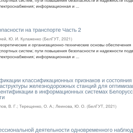
спортных систем; пути повышения безопасности и надежности под
электроснабжения; информационная и ...
пасности на транспорте Часть 2
ей, Ю. И. Кулаженко
(
БелГУТ
,
2021
)
еоретические и организационно-технические основы обеспечения
спортных систем; пути повышения безопасности и надежности под
электроснабжения; информационная и ...
фикации классификационных признаков и состояния
аструктуры железнодорожных станций для оптимиза
дентификации в информационных системах Белорусс
ги
лов, В. Г.
;
Терещенко, О. А.
;
Леинова, Ю. О.
(
БелГУТ
,
2021
)
ессиональной деятельности одновременного наблю