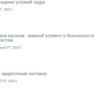
 оценке условий труда
УТ
,
2021
)
ачи вагонов - важный элемент в безопасности
систем
БелГУТ
,
2021
)
 закрепления составов
лГУТ
,
2021
)