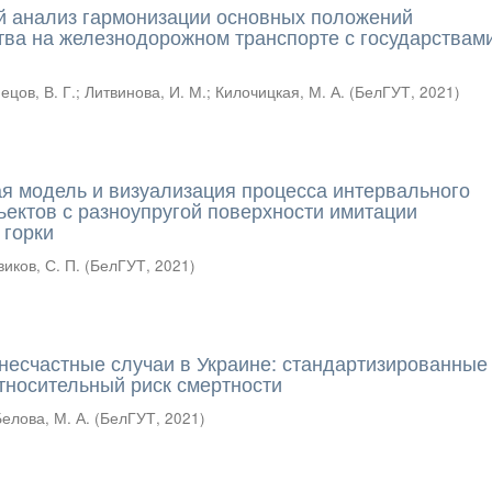
 анализ гармонизации основных положений
тва на железнодорожном транспорте с государствами
ецов, В. Г.
;
Литвинова, И. М.
;
Килочицкая, М. А.
(
БелГУТ
,
2021
)
я модель и визуализация процесса интервального
ъектов с разноупругой поверхности имитации
 горки
иков, С. П.
(
БелГУТ
,
2021
)
несчастные случаи в Украине: стандартизированные
относительный риск смертности
Белова, М. А.
(
БелГУТ
,
2021
)