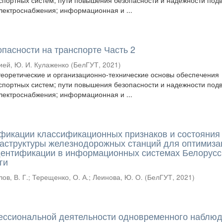
спортных систем; пути повышения безопасности и надежности под
электроснабжения; информационная и ...
пасности на транспорте Часть 2
ей, Ю. И. Кулаженко
(
БелГУТ
,
2021
)
еоретические и организационно-технические основы обеспечения
спортных систем; пути повышения безопасности и надежности под
электроснабжения; информационная и ...
фикации классификационных признаков и состояния
аструктуры железнодорожных станций для оптимиза
дентификации в информационных системах Белорусс
ги
лов, В. Г.
;
Терещенко, О. А.
;
Леинова, Ю. О.
(
БелГУТ
,
2021
)
ессиональной деятельности одновременного наблю