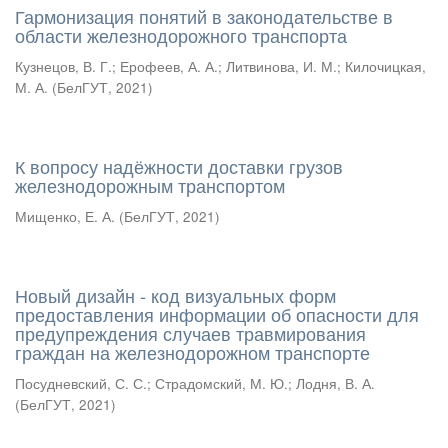
Гармонизация понятий в законодательстве в
области железнодорожного транспорта
Кузнецов, В. Г.
;
Ерофеев, А. А.
;
Литвинова, И. М.
;
Килочицкая,
М. А.
(
БелГУТ
,
2021
)
К вопросу надёжности доставки грузов
железнодорожным транспортом
Мищенко, Е. А.
(
БелГУТ
,
2021
)
Новый дизайн - код визуальных форм
предоставления информации об опасности для
предупреждения случаев травмирования
граждан на железнодорожном транспорте
Посудневский, С. С.
;
Страдомский, М. Ю.
;
Лодня, В. А.
(
БелГУТ
,
2021
)