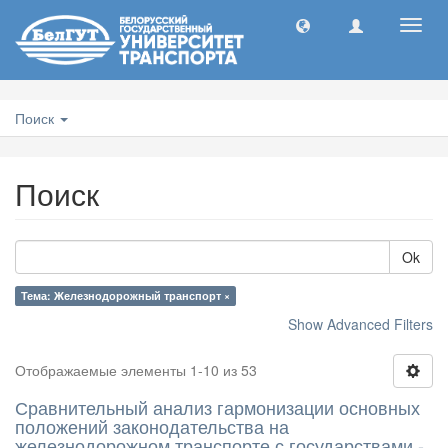
Toggl
navig
Поиск
Поиск
Ok
Тема: Железнодорожный транспорт ×
Show Advanced Filters
Отображаемые элементы 1-10 из 53
Сравнительный анализ гармонизации основных
положений законодательства на
железнодорожном транспорте с государствами -