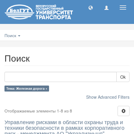
Toggl
navig
Поиск
Поиск
Ok
Тема: Железная дорога ×
Show Advanced Filters
Отображаемые элементы 1-8 из 8
Управление рисками в области охраны труда и
техники безопасности в рамках корпоративного
риск - менеджмента АО "Укрзализныця"