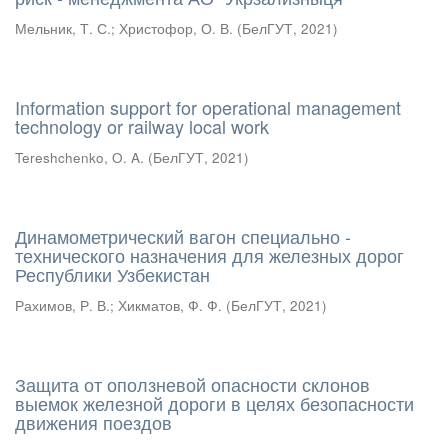
Мельник, Т. С.
;
Христофор, О. В.
(
БелГУТ
,
2021
)
Information support for operational management
technology or railway local work
Tereshchenko, O. A.
(
БелГУТ
,
2021
)
Динамометрический вагон специально -
технического назначения для железных дорог
Республики Узбекистан
Рахимов, Р. В.
;
Хикматов, Ф. Ф.
(
БелГУТ
,
2021
)
Защита от оползневой опасности склонов
выемок железной дороги в целях безопасности
движения поездов