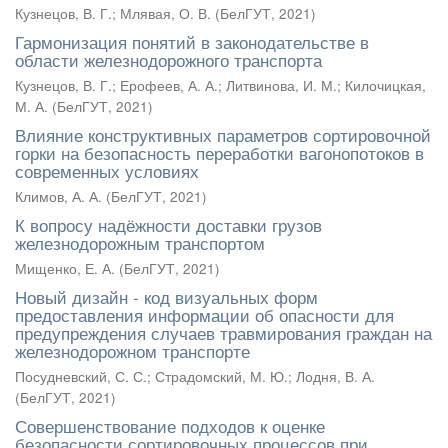
Кузнецов, В. Г.
;
Млявая, О. В.
(
БелГУТ
,
2021
)
Гармонизация понятий в законодательстве в
области железнодорожного транспорта
Кузнецов, В. Г.
;
Ерофеев, А. А.
;
Литвинова, И. М.
;
Килочицкая,
М. А.
(
БелГУТ
,
2021
)
Влияние конструктивных параметров сортировочной
горки на безопасность переработки вагонопотоков в
современных условиях
Климов, А. А.
(
БелГУТ
,
2021
)
К вопросу надёжности доставки грузов
железнодорожным транспортом
Мищенко, Е. А.
(
БелГУТ
,
2021
)
Новый дизайн - код визуальных форм
предоставления информации об опасности для
предупреждения случаев травмирования граждан на
железнодорожном транспорте
Посудневский, С. С.
;
Страдомский, М. Ю.
;
Лодня, В. А.
(
БелГУТ
,
2021
)
Совершенствование подходов к оценке
безопасности сортировочных процессов при