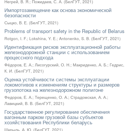
Негрей, В. Я.
;
Пожидаев, С. А.
(
БелГУТ
,
2021
)
Импортозамещение как основа экономической
безопасности
Сыцко, В. Е.
(
БелГУТ
,
2021
)
Problems of transport safety in the Republic of Belarus
Rotgon, I. F.
;
Lokshina, Y. E.
;
Antonenko, S. B.
(
БелГУТ
,
2021
)
Идентификация рисков эксплуатационной работы
железнодорожной станции с использованием
процессного подхода
Фёдоров, Е. А.
;
Лисогурский, О. Н.
;
Макриденко, А. Б.
;
Гедрис,
К. И.
(
БелГУТ
,
2021
)
Оценка устойчивости системы эксплуатации
локомотивов к изменениям структуры и размеров
грузопотока на железнодорожном полигоне
Федоров, Е. А.
;
Терещенко, О. А.
;
Страдомская, А. А.
;
Лавицкий, В. В.
(
БелГУТ
,
2021
)
Государственное регулирование обеспечения
вагонным парком грузовой базы субъектов
хозяйствования Республики беларусь
Шкрыль, А. Ю.
(
БелГУТ
,
2021
)