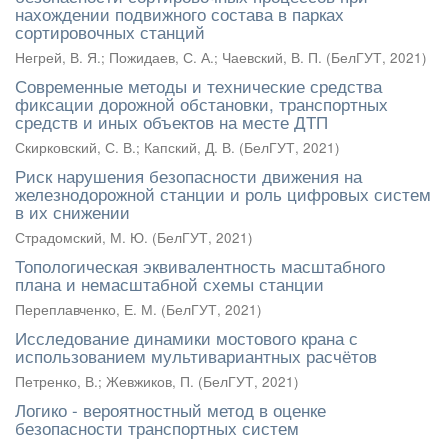
нахождении подвижного состава в парках
сортировочных станций
Негрей, В. Я.
;
Пожидаев, С. А.
;
Чаевский, В. П.
(
БелГУТ
,
2021
)
Современные методы и технические средства
фиксации дорожной обстановки, транспортных
средств и иных объектов на месте ДТП
Скирковский, С. В.
;
Капский, Д. В.
(
БелГУТ
,
2021
)
Риск нарушения безопасности движения на
железнодорожной станции и роль цифровых систем
в их снижении
Страдомский, М. Ю.
(
БелГУТ
,
2021
)
Топологическая эквивалентность масштабного
плана и немасштабной схемы станции
Переплавченко, Е. М.
(
БелГУТ
,
2021
)
Исследование динамики мостового крана с
использованием мультивариантных расчётов
Петренко, В.
;
Жевжиков, П.
(
БелГУТ
,
2021
)
Логико - вероятностный метод в оценке
безопасности транспортных систем