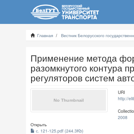
Главная
Вестник Белорусского государственн
Применение метода фо
разомкнутого контура п
регуляторов систем авт
URI
http://e
Collecti
2008
Открыть
с. 121-125.pdf (244.3Kb)