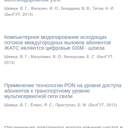
Шевчук, В. Г.
;
Жигалин, И. О.
;
Бондарев, В. В.
;
Титов, А. И.
(
БелГУТ
,
2013
)
Компьютерное моделирование исходящих
потоков междугородных вызовов абонентов
ЖАТС являются цифровые GSM - шлюза
Шевчук, В. Г.
;
Матусевич, В. О.
;
Белоусова, Е. С.
(
БелГУТ
,
2013
)
Применение технологии PON на уровне доступа
абонентов к транспортному уровню
мультисервисной сети связи
Шевчук, В. Г.
;
Ёлкин, Я. С.
;
Приступин, Б. М.
(
БелГУТ
,
2013
)
Организация повторного использования частот в