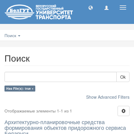
Toggl
navig
Поиск
Поиск
Ok
Has File(s): true ×
Show Advanced Filters
Отображаемые элементы 1-1 из 1
Архитектурно-планировочные средства
формирования объектов придорожного сервиса
Беларуси