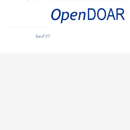
БелГУТ