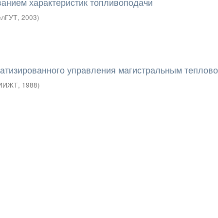
анием характеристик топливоподачи
елГУТ
,
2003
)
атизированного управления магистральным теплов
ИИЖТ
,
1988
)