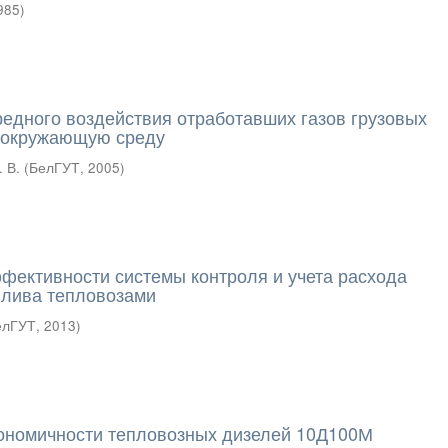
985
)
едного воздействия отработавших газов грузовых
 окружающую среду
 В.
(
БелГУТ
,
2005
)
ективности системы контроля и учета расхода
плива тепловозами
елГУТ
,
2013
)
ономичности тепловозных дизелей 10Д100М