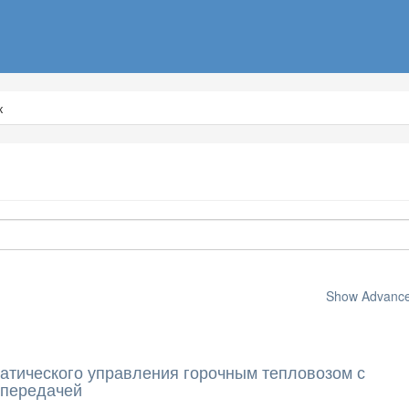
к
Show Advanced
атического управления горочным тепловозом с
 передачей