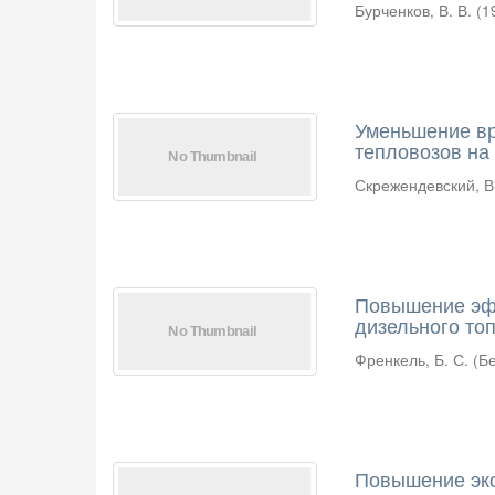
Бурченков, В. В.
(
1
Уменьшение вр
тепловозов на
Скрежендевский, В.
Повышение эфф
дизельного то
Френкель, Б. С.
(
Б
Повышение эк