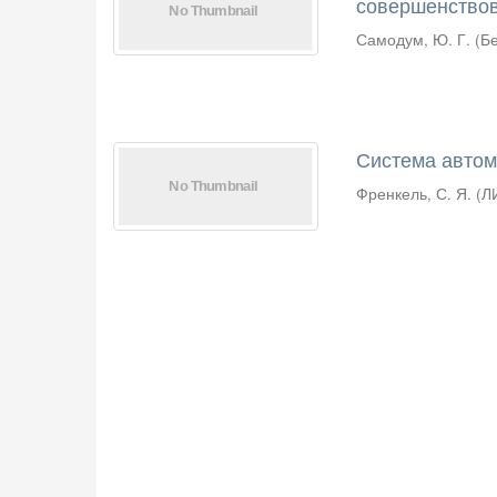
совершенствов
Самодум, Ю. Г.
(
Б
Система автом
Френкель, С. Я.
(
Л