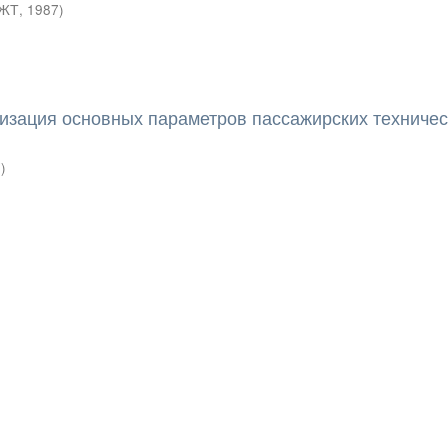
ЖТ
,
1987
)
мизация основных параметров пассажирских техничес
7
)