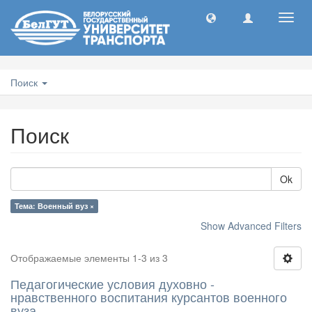
Toggl
navig
Поиск
Поиск
Ok
Тема: Военный вуз ×
Show Advanced Filters
Отображаемые элементы 1-3 из 3
Педагогические условия духовно -
нравственного воспитания курсантов военного
вуза