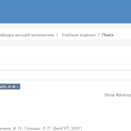
афедра высшей математики
Учебные издания
Поиск
рбо, А. М. ×
Show Advanced
лина, И. П.
;
Головач, Л. П.
(
БелГУТ
,
2007
)