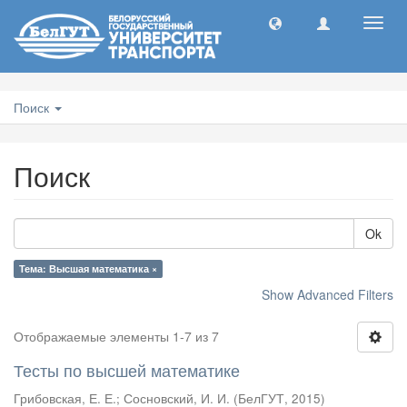
Toggl
navig
Поиск
Поиск
Ok
Тема: Высшая математика ×
Show Advanced Filters
Отображаемые элементы 1-7 из 7
Тесты по высшей математике
Грибовская, Е. Е.
;
Сосновский, И. И.
(
БелГУТ
,
2015
)