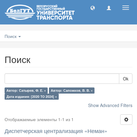
Toggl
navig
Поиск
Поиск
Ok
Автор: Сатырев, Ф. Е. ×
Автор: Сапожков, В. В. ×
Дата издания: [2020 TO 2024] ×
Show Advanced Filters
Отображаемые элементы 1-1 из 1
Диспетчерская централизация «Неман»