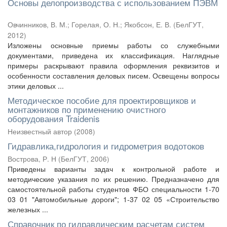
Основы делопроизводства с использованием ПЭВМ
Овчинников, В. М.
;
Горелая, О. Н.
;
Якобсон, Е. В.
(
БелГУТ
,
2012
)
Изложены основные приемы работы со служебными
документами, приведена их классификация. Наглядные
примеры раскрывают правила оформления реквизитов и
особенности составления деловых писем. Освещены вопросы
этики деловых ...
Методическое пособие для проектировщиков и
монтажников по применению очистного
оборудования Traidenis
Неизвестный автор
(
2008
)
Гидравлика,гидрология и гидрометрия водотоков
Вострова, Р. Н
(
БелГУТ
,
2006
)
Приведены варианты задач к контрольной работе и
методические указания по их решению. Предназначено для
самостоятельной работы студентов ФБО специальности 1-70
03 01 "Автомобильные дороги"; 1-37 02 05 «Строительство
железных ...
Справочник по гидравлическим расчетам систем