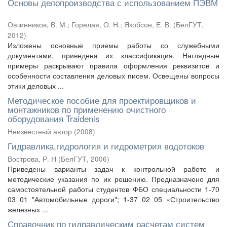
Основы делопроизводства с использованием ПЭВМ
Овчинников, В. М.
;
Горелая, О. Н.
;
Якобсон, Е. В.
(
БелГУТ
,
2012
)
Изложены основные приемы работы со служебными
документами, приведена их классификация. Наглядные
примеры раскрывают правила оформления реквизитов и
особенности составления деловых писем. Освещены вопросы
этики деловых ...
Методическое пособие для проектировщиков и
монтажников по применению очистного
оборудования Traidenis
Неизвестный автор
(
2008
)
Гидравлика,гидрология и гидрометрия водотоков
Вострова, Р. Н
(
БелГУТ
,
2006
)
Приведены варианты задач к контрольной работе и
методические указания по их решению. Предназначено для
самостоятельной работы студентов ФБО специальности 1-70
03 01 "Автомобильные дороги"; 1-37 02 05 «Строительство
железных ...
Справочник по гидравлическим расчетам систем