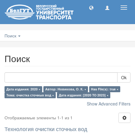
Toggl
navig
Поиск
Поиск
Ok
Дата издания: 2020 ×
Автор: Новикова, О. К. ×
Has File(s): true ×
Тема: очистка сточных вод ×
Дата издания: [2020 TO 2023] ×
Show Advanced Filters
Отображаемые элементы 1-1 из 1
Технология очистки сточных вод