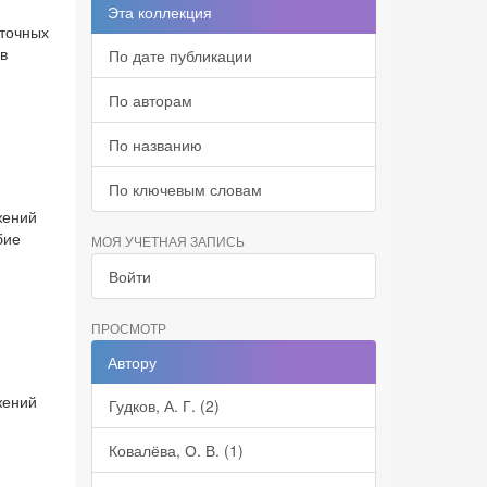
Эта коллекция
сточных
в
По дате публикации
По авторам
По названию
По ключевым словам
жений
бие
МОЯ УЧЕТНАЯ ЗАПИСЬ
Войти
ПРОСМОТР
Автору
жений
Гудков, А. Г. (2)
в
Ковалёва, О. В. (1)