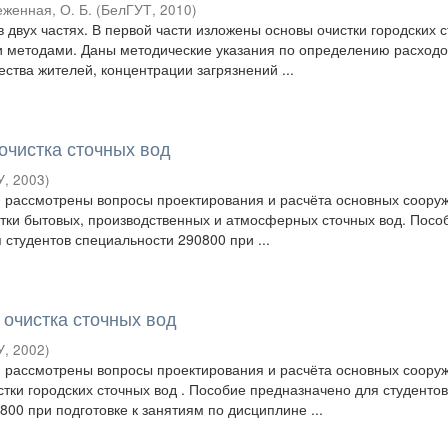
женная, О. Б.
(
БелГУТ
,
2010
)
в двух частях. В первой части изложены основы очистки городских 
и методами. Даны методические указания по определению расходо
ества жителей, концентрации загрязнений ...
очистка сточных вод
У
,
2003
)
 рассмотрены вопросы проектирования и расчёта основных соору
тки бытовых, производственных и атмосферных сточных вод. Посо
 студентов специальности 290800 при ...
 очистка сточных вод
У
,
2002
)
 рассмотрены вопросы проектирования и расчёта основных соору
стки городских сточных вод . Пособие предназначено для студенто
00 при подготовке к занятиям по дисциплине ...