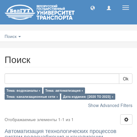
Toggl
navig
Поиск
Поиск
Ok
Тема: водоканалы ×
Тема: автоматизация ×
Тема: канализационные сети ×
Дата издания: [2020 TO 2023] ×
Show Advanced Filters
Отображаемые элементы 1-1 из 1
Автоматизация технологических процессов
систем водоснабжения и канализации