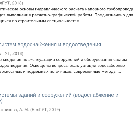
лГУТ
,
2018
)
тические основы гидравлического расчета напорного трубопровод
для выполнения расчетно-графической работы. Предназначено дл
щихся по строительным специальностям.
систем водоснабжения и водоотведения
елГУТ
,
2018
)
 сведения по эксплуатации сооружений и оборудования систем
водоотведения. Освещены вопросы эксплуатации водозаборных
ерхностных и подземных источников, современные методы ...
стемы зданий и сооружений (водоснабжение и
)
атникова, А. М.
(
БелГУТ
,
2019
)