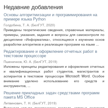
Недавние добавления
Основы алгоритмизации и программирования на
примере языка Python
Голдобина, Т. А.
(
БелГУТ
,
2020
)
Приведены теоретические сведения, справочные материалы,
примеры, указания, задания и вопросы для самоконтроля по
дисциплине «Информатика», относящиеся к изучению основ
разработки алгоритмов и реализации программ на языке ...
Редактирование и оформление отчетных работ в
текстовом процессоре
Пшеничнов, Ю. А.
(
БелГУТ
,
2019
)
Изложены принципы редактирования и оформления отчетных
и квалификационных работ студентов, магистрантов и
аспирантов в текстовом процессоре Microsoft Word. Особое
внимание уделено использованию его средств и
инструментов, ...
Решение прикладных задач средствами программ
пакета MS Office
Литвинович, Т. Н.
(
БелГУТ
,
2019
)
Включает четыре тематических раздела, которые содержат