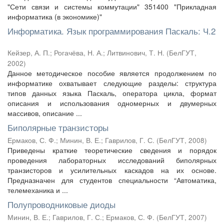
"Сети связи и системы коммутации" 351400 "Прикладная
информатика (в экономике)"
Информатика. Язык программирования Паскаль: Ч.2
Кейзер, А. П.
;
Рогачёва, Н. А.
;
Литвинович, Т. Н.
(
БелГУТ
,
2002
)
Данное методическое пособие является продолжением по
информатике охватывает следующие разделы: структура
типов данных языка Паскаль, оператора цикла, формат
описания и использования одномерных и двумерных
массивов, описание ...
Биполярные транзисторы
Ермаков, С. Ф.
;
Минин, В. Е.
;
Гаврилов, Г. С.
(
БелГУТ
,
2008
)
Приведены краткие теоретические сведения и порядок
проведения лабораторных исследований биполярных
транзисторов и усилительных каскадов на их основе.
Предназначен для студентов специальности “Автоматика,
телемеханика и ...
Полупроводниковые диоды
Минин, В. Е.
;
Гаврилов, Г. С.
;
Ермаков, С. Ф.
(
БелГУТ
,
2007
)