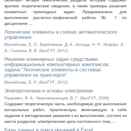
краткие теоретические сведения, а также примеры решения
конкретных прикладных задач. Предназначено для
выполнения расчетно-графической работы № 1 по
дисциплине ...
Логические элементы в схемах автоматического
управления
Миняйлова, Е. Л.
;
Вербовиков, Д. А.
;
Коледа, Н. Р.
;
Иоффе, Л.
А.
;
Сазонов, В. В.
(
БелГУТ
,
2012
)
Решение инженерных задач средствами
информационных компьютерных комплексов:
задача "Логические элементы в системах
управления на транспорте"
Миняйлова, Е. Л.
(
БелГУТ
,
2012
)
Электротехника и основы электроники
Пацкевич, В. А.
;
Черномашенцев, В. Г.
(
БелГУТ
,
2009
)
Содержит теоретическую часть, необходимую для выполнения
контрольных работ, практическую, включающую в себя
задания и методические указания к их выполнению, состоит из
шести разделов: электрические цепи постоянного тока, ...
Базы данных и поиск решений в Excel