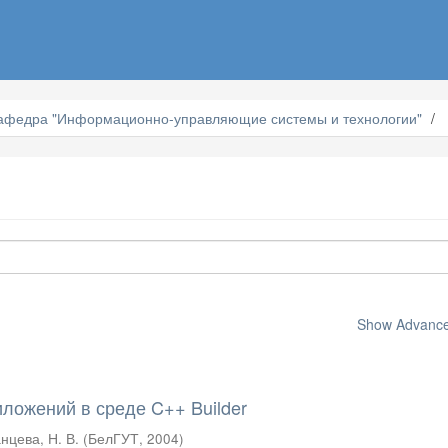
афедра "Информационно-управляющие системы и технологии"
Show Advanced
иложений в среде C++ Builder
нцева, Н. В.
(
БелГУТ
,
2004
)