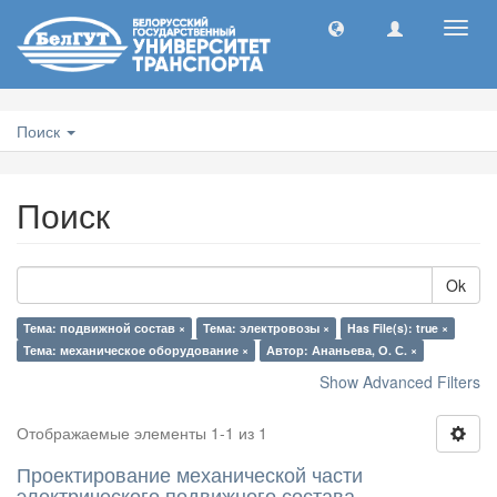
Toggl
navig
Поиск
Поиск
Ok
Тема: подвижной состав ×
Тема: электровозы ×
Has File(s): true ×
Тема: механическое оборудование ×
Автор: Ананьева, О. С. ×
Show Advanced Filters
Отображаемые элементы 1-1 из 1
Проектирование механической части
электрического подвижного состава