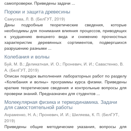
самопроверки. Приведены задачи ...
Пороки и защита древесины
Самусева, Л. В.
(
БелГУТ
,
2019
)
Даны подробные теоретические сведения, которые
необходимы для понимания влияния процессов, приводящих
к ухудшению внешнего вида и снижению прочностных
характеристик деревянных сортиментов, подвергшихся
разрушению разными ...
Колебания и волны
Буй, М. В.
;
Деликатная, И. О.
;
Проневич, И. И.
;
Савастенко, В.
А.
(
БелГУТ
,
2019
)
Описан порядок выполнения лабораторных работ по разделу
«Колебания и волны» программы курса физики. Приведены
краткие теоретические сведения и контрольные вопросы для
проверки знаний. Предназначен для студентов ...
Молекулярная физика и термодинамика. Задачи
для самостоятельной работы
Ахраменко, Н. А.
;
Проневич, И. И.
;
Шиляева, К. П.
(
БелГУТ
,
2019
)
Приведены общие методические указания, вопросы для