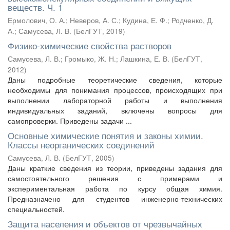
веществ. Ч. 1
Ермолович, О. А.
;
Неверов, А. С.
;
Кудина, Е. Ф.
;
Родченко, Д.
А.
;
Самусева, Л. В.
(
БелГУТ
,
2019
)
Физико-химические свойства растворов
Самусева, Л. В.
;
Громыко, Ж. Н.
;
Лашкина, Е. В.
(
БелГУТ
,
2012
)
Даны подробные теоретические сведения, которые
необходимы для понимания процессов, происходящих при
выполнении лабораторной работы и выполнения
индивидуальных заданий, включены вопросы для
самопроверки. Приведены задачи ...
Основные химические понятия и законы химии.
Классы неорганических соединений
Самусева, Л. В.
(
БелГУТ
,
2005
)
Даны краткие сведения из теории, приведены задания для
самостоятельного решения с примерами и
экспериментальная работа по курсу общая химия.
Предназначено для студентов инженерно-технических
специальностей.
Защита населения и объектов от чрезвычайных