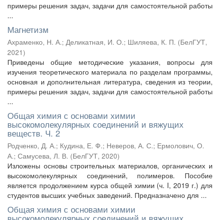
примеры решения задач, задачи для самостоятельной работы
...
Магнетизм
Ахраменко, Н. А.
;
Деликатная, И. О.
;
Шиляева, К. П.
(
БелГУТ
,
2021
)
Приведены общие методические указания, вопросы для
изучения теоретического материала по разделам программы,
основная и дополнительная литература, сведения из теории,
примеры решения задач, задачи для самостоятельной работы
...
Общая химия с основами химии
высокомолекулярных соединений и вяжущих
веществ. Ч. 2
Родченко, Д. А.
;
Кудина, Е. Ф.
;
Неверов, А. С.
;
Ермолович, О.
А.
;
Самусева, Л. В.
(
БелГУТ
,
2020
)
Изложены основы строительных материалов, органических и
высокомолекулярных соединений, полимеров. Пособие
является продолжением курса общей химии (ч. I, 2019 г.) для
студентов высших учебных заведений. Предназначено для ...
Общая химия с основами химии
высокомолекулярных соединений и вяжущих