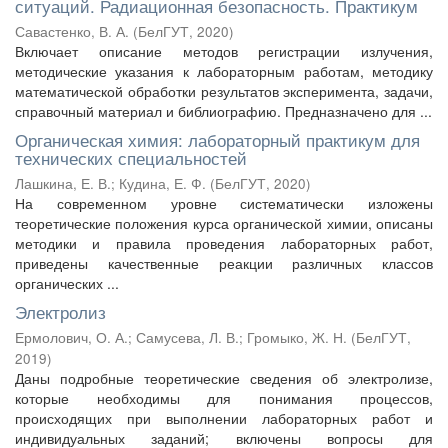
ситуаций. Радиационная безопасность. Практикум
Савастенко, В. А.
(
БелГУТ
,
2020
)
Включает описание методов регистрации излучения,
методические указания к лабораторным работам, методику
математической обработки результатов эксперимента, задачи,
справочный материал и библиографию. Предназначено для ...
Органическая химия: лабораторный практикум для
технических специальностей
Лашкина, Е. В.
;
Кудина, Е. Ф.
(
БелГУТ
,
2020
)
На современном уровне систематически изложены
теоретические положения курса органической химии, описаны
методики и правила проведения лабораторных работ,
приведены качественные реакции различных классов
органических ...
Электролиз
Ермолович, О. А.
;
Самусева, Л. В.
;
Громыко, Ж. Н.
(
БелГУТ
,
2019
)
Даны подробные теоретические сведения об электролизе,
которые необходимы для понимания процессов,
происходящих при выполнении лабораторных работ и
индивидуальных заданий; включены вопросы для