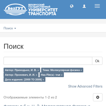
Toggl
navig
Поиск
Поиск
Ok
Автор: Приходько, И. В. ×
Тема: Молекулярная физика ×
Автор: Проневич, И. И. ×
Has File(s): true ×
Дата издания: [2000 TO 2009] ×
Show Advanced Filters
Отображаемые элементы 1-2 из 2
Физика: в 6 ч. Ч. 2. Молекулярная физика и