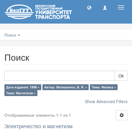
Toggl
navig
Поиск
Поиск
Ok
Дата издания: 1998 ×
Автор: Матюшенко, В. Я. ×
Тема: Физика ×
Тема: Магнетизм ×
Show Advanced Filters
Отображаемые элементы 1-1 из 1
Электричество и магнетизм