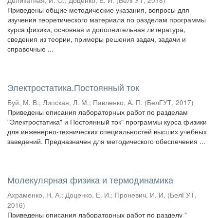
Деликатная, И. О.
;
Доценко, Е. И.
(
БелГУТ
,
2018
)
Приведены общие методические указания, вопросы для
изучения теоретического материала по разделам программы
курса физики, основная и дополнительная литература,
сведения из теории, примеры решения задач, задачи и
справочные ...
Электростатика.Постоянный ток
Буй, М. В.
;
Липская, Л. М.
;
Павленко, А. П.
(
БелГУТ
,
2017
)
Приведены описания лабораторных работ по разделам
"Электростатика" и Постоянный ток" программы курса физики
для инженерно-технических специальностей высших учебных
заведений. Предназначен для методического обеспечения ...
Молекулярная физика и термодинамика
Ахраменко, Н. А.
;
Доценко, Е. И.
;
Проневич, И. И.
(
БелГУТ
,
2016
)
Приведены описания лабораторных работ по разделу "