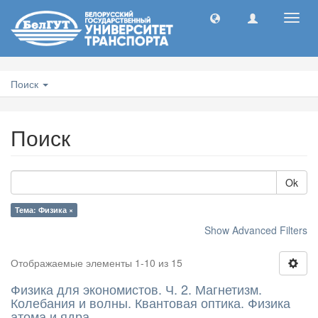
Toggl
navig
Поиск
Поиск
Ok
Тема: Физика ×
Show Advanced Filters
Отображаемые элементы 1-10 из 15
Физика для экономистов. Ч. 2. Магнетизм.
Колебания и волны. Квантовая оптика. Физика
атома и ядра