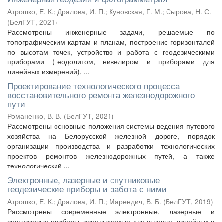
Атрошко, Е. К.
;
Дралова, И. П.
;
Куновская, Г. М.
;
Сырова, Н. С.
(
БелГУТ
,
2021
)
Рассмотрены инженерные задачи, решаемые по
топографическим картам и планам, построение горизонталей
по высотам точек, устройство и работа с геодезическими
приборами (теодолитом, нивелиром и приборами для
линейных измерений), ...
Проектирование технологического процесса
восстановительного ремонта железнодорожного
пути
Романенко, В. В.
(
БелГУТ
,
2021
)
Рассмотрены основные положения системы ведения путевого
хозяйства на Белорусской железной дороге, порядок
организации производства и разработки технологических
проектов ремонтов железнодорожных путей, а также
технологический ...
Электронные, лазерные и спутниковые
геодезические приборы и работа с ними
Атрошко, Е. К.
;
Дралова, И. П.
;
Марендич, В. Б.
(
БелГУТ
,
2019
)
Рассмотрены современные электронные, лазерные и
спутниковые приборы, используемые для угловых, линейных и