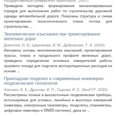
государственный университет транспорта"
,
2001
)
Приведена методика формирования механизированных
отрядов для выполнения работ по строительству дорожной
одежды автомобильной дороги. Показаны структура и схема
проектирования технологического плана потока для
строительства ...
Экономические изыскания при проектировании
железных дорог
Довгелюк, Н. В.
;
Царенкова, И. М.
;
Дубровская, Т. А.
(
2023
)
Изложены основы экономических изысканий, проектирования
трассы, плана и продольного профиля железных дорог,
приведено определение основных измерителей работы
грузового поезда для подсчета эксплуатационных расходов на
основе ...
Прикладная геодезия и современные инженерно-
геодезические технологии
Атрошко, Е. К.
;
Дралова, И. П.
;
Сырова, И. С.
(
БелГУТ
,
2023
)
Рассмотрены точные и высокоточные геодезические приборы,
используемые для угловых, линейных и высотных измерений
(нивелиры, электронные тахеометры, теодолиты, планиметры,
цифровые нивелиры и GNSS-системы), дана их ...