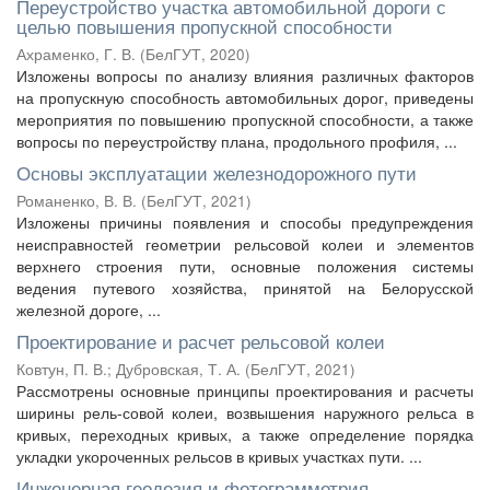
Переустройство участка автомобильной дороги с
целью повышения пропускной способности
Ахраменко, Г. В.
(
БелГУТ
,
2020
)
Изложены вопросы по анализу влияния различных факторов
на пропускную способность автомобильных дорог, приведены
мероприятия по повышению пропускной способности, а также
вопросы по переустройству плана, продольного профиля, ...
Основы эксплуатации железнодорожного пути
Романенко, В. В.
(
БелГУТ
,
2021
)
Изложены причины появления и способы предупреждения
неисправностей геометрии рельсовой колеи и элементов
верхнего строения пути, основные положения системы
ведения путевого хозяйства, принятой на Белорусской
железной дороге, ...
Проектирование и расчет рельсовой колеи
Ковтун, П. В.
;
Дубровская, Т. А.
(
БелГУТ
,
2021
)
Рассмотрены основные принципы проектирования и расчеты
ширины рель-совой колеи, возвышения наружного рельса в
кривых, переходных кривых, а также определение порядка
укладки укороченных рельсов в кривых участках пути. ...
Инженерная геодезия и фотограмметрия