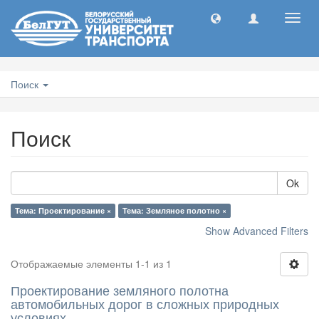
Toggl
navig
Поиск
Поиск
Ok
Тема: Проектирование ×
Тема: Земляное полотно ×
Show Advanced Filters
Отображаемые элементы 1-1 из 1
Проектирование земляного полотна
автомобильных дорог в сложных природных
условиях