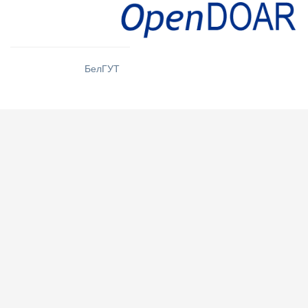
БелГУТ