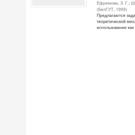
Ефремова, З. Г.
;
Ш
(
БелГУТ
,
1999
)
Предлагаются зада
теоретической мех
использование как 