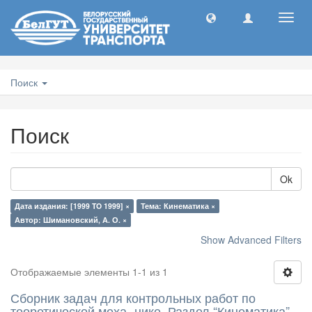
Toggl
navig
Поиск
Поиск
Ok
Дата издания: [1999 TO 1999] ×
Тема: Кинематика ×
Автор: Шимановский, А. О. ×
Show Advanced Filters
Отображаемые элементы 1-1 из 1
Сборник задач для контрольных работ по
теоретической меха- нике. Раздел “Кинематика”