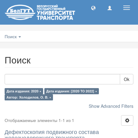
Toggl
navig
Поиск
Поиск
Ok
Дата издания: 2020 ×
Дата издания: [2020 TO 2022] ×
Автор: Холодилов, О. В. ×
Show Advanced Filters
Отображаемые элементы 1-1 из 1
Дефектоскопия подвижного состава
железнодорожного транспорта