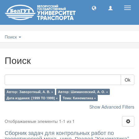
Toggl
navig
Поиск
Поиск
Ok
Автор: Заворотный, А. В. ×
Автор: Шимановский, А. О. ×
Дата издания: [1999 TO 1999] ×
Тема: Кинематика ×
Show Advanced Filters
Отображаемые элементы 1-1 из 1
Сборник задач для контрольных работ по
теоретической меха- нике. Раздел “Кинематика”