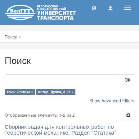
Toggl
navig
Поиск
Поиск
Ok
Тема: Статика ×
Автор: Дубко, А. Н. ×
Show Advanced Filters
Отображаемые элементы 1-2 из 2
Сборник задач для контрольных работ по
теоретической механике. Раздел “Статика”