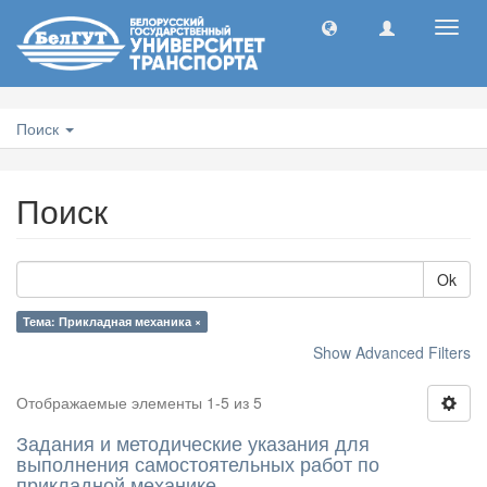
Toggl
navig
Поиск
Поиск
Ok
Тема: Прикладная механика ×
Show Advanced Filters
Отображаемые элементы 1-5 из 5
Задания и методические указания для
выполнения самостоятельных работ по
прикладной механике