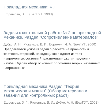
Прикладная механика: Ч.1
Ефремова, З. Г.
(
БелГУТ
,
1999
)
Задачи к контрольной работе № 2 по прикладной
механике. Раздел "Сопротивление материалов"
Дубко, А. Н.
;
Риженков, В. И.
;
Ворожун, И. А.
(
БелГУТ
,
2000
)
Предлагаются условия задач о расчете на прочность и
жесткость стержней, находящихся в одном из трех
напряженных состояний: растяжении- сжатии, кручении,
изгибе. Сделан обзор основных положений теории названных
напряженных ...
Прикладная механика.Раздел "Теория
механизмов и машин" (Обзор материала и
задания для контрольных работ)
Ефремова, З. Г.
;
Риженков, В. И.
;
Дубко, А. Н.
(
БелГУТ
,
2002
)