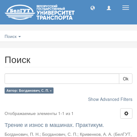
Toggl
navig
Поиск
Поиск
Ok
Автор: Богданович, С. П. ×
Show Advanced Filters
Отображаемые элементы 1-1 из 1
Трение и износ в машинах. Практикум.
Богданович, П. Н.
;
Богданович, С. П.
;
Кривенков, А. А.
(
БелГУТ
,