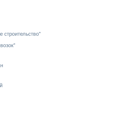
е строительство"
возок"
ан
й