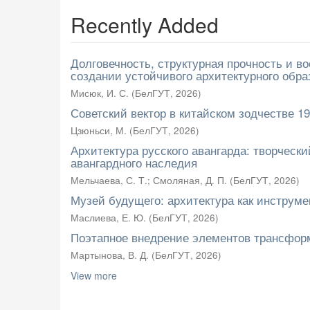
Recently Added
Долговечность, структурная прочность и 
создании устойчивого архитектурного обр
Мисюк, И. С.
(
БелГУТ
,
2026
)
Советский вектор в китайском зодчестве 195
Цзюньси, М.
(
БелГУТ
,
2026
)
Архитектура русского авангарда: творчес
авангардного наследия
Мельчаева, С. Т.
;
Смоляная, Д. П.
(
БелГУТ
,
2026
)
Музей будущего: архитектура как инструме
Маслиева, Е. Ю.
(
БелГУТ
,
2026
)
Поэтапное внедрение элементов трансформ
Мартынова, В. Д.
(
БелГУТ
,
2026
)
View more